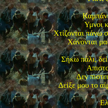
Καμπάνε
Υμνοι κ
Χτίζονται πάνω σ
Χάνονται μαζ
Σήκω πάλι, δεί
Απιστ
Δεν πιστε
Δείξε μου το α
Ελ