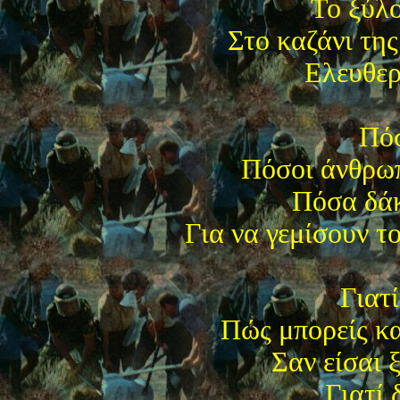
Το ξύλο
Στο καζάνι τη
Ελευθερ
Πόσ
Πόσοι άνθρωπ
Πόσα δάκ
Για να γεμίσουν τ
Γιατ
Πώς μπορείς κα
Σαν είσαι 
Γιατί 