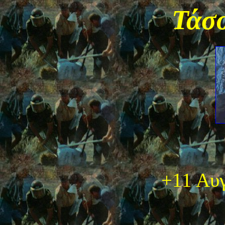
Τάσ
+11 Αυ