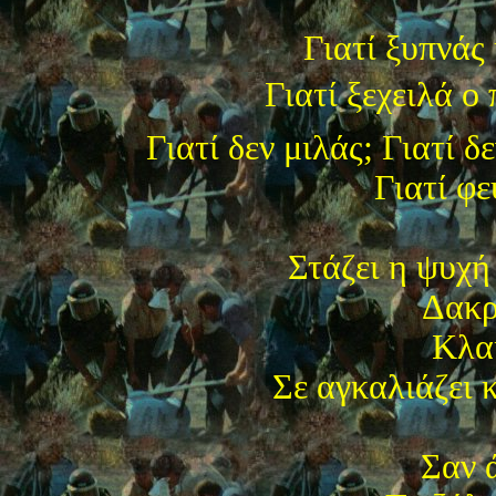
Γιατί ξυπνάς 
Γιατί ξεχειλά ο 
Γιατί δεν μιλάς; Γιατί δ
Γιατί φε
Στάζει η ψυχή
Δακρ
Κλαί
Σε αγκαλιάζει κ
Σαν 