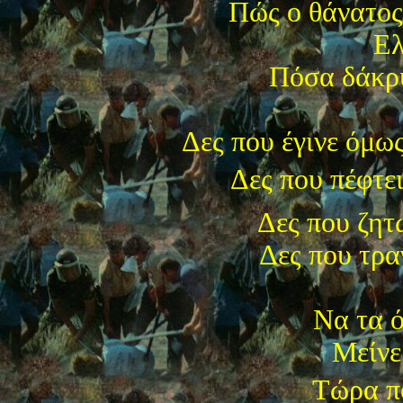
Πώς ο θάνατος
Ελ
Πόσα δάκρ
Δες που έγινε όμω
Δες που πέφτει
Δες που ζητ
Δες που τρα
Να τα ό
Μείνε
Τώρα πο