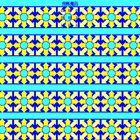
伺帐儆闪
01
02
03
08
09
10
16
17
18